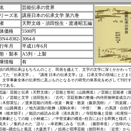
名
芸能伝承の世界
リーズ名
講座日本の伝承文学 第六巻
者
天野文雄・須田悦生・渡邊昭五編
体価格
5500円
BN4-8382-
3064-8
行年月
平成11年6月
形・製本
A5判・上製
庫情報
有
頭の民間伝承はもちろんのこと、民俗を越えて、文字の文学に深くかかわっ
してた「伝承文学」。『講座 日本の伝承文学』は、口承文学の領域にとどま
、文学事象全体の伝承性に及ぶものとなるその研究の体系化をめざして刊行
のである。
総論〉芸能と伝承（天野文雄）／芸能と祭祀（山路興造）／芸能と芸能者（
五）／芸能と文学（須田悦夫）〈古代〉宮廷歌舞の整備─内侍所御神楽成立の
（木部英弘）／渡来芸能の消長─伎楽・舞楽・散楽（藤原茂樹）／「田楽躍」
態（山路興造）／地方諸国の歌舞（居駒永幸）〈中世〉「舞」の系譜・白拍
舞（植木朝子）／能読の経読み伝承（清水真澄）／寺院祭儀と芸能（松尾恒
歌舞劇としての能（小林健二）／中世笑劇の構造─狂言における即興と様式（
悦夫）／集約された「語り」─幸若舞にみる「伝承」（服部幸造）／信仰のな
芸能─踊念仏と風流（大森恵子）／絵画と唱導芸能（徳田和夫）〈近世〉から