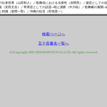
の伝承世界（山田和人）／歌舞伎における当座性（赤間亮）／遊芸としての
楽（安田文吉）／寄席芸としての話芸─咄と講釈（中川桂）／歌舞劇の展開─
と村踊（當間一郎）／沖縄の狂言（狩俣恵一）
検索ページへ
五十音書名一覧へ
(C)Copyright 2002 MIYAISHOTEN CO.,LTD. All rights reserved.