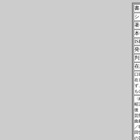
書
シ
著
本
IS
発
判
在
口
在
ず
も
〈
昭
後
芸
曲
／
田
の