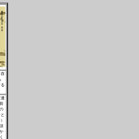
て存
ら
する
渡邊
前
の
子と
一）
須
か
く