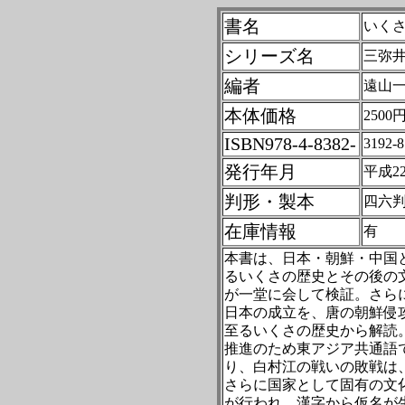
書名
いく
シリーズ名
三弥
編者
遠山
本体価格
2500
ISBN978-4-8382-
3192-8
発行年月
平成2
判形・製本
四六
在庫情報
有
本書は、日本・朝鮮・中国
るいくさの歴史とその後の
が一堂に会して検証。さら
日本の成立を、唐の朝鮮侵
至るいくさの歴史から解読
推進のため東アジア共通語
り、白村江の戦いの敗戦は
さらに国家として固有の文
が行われ、漢字から仮名が