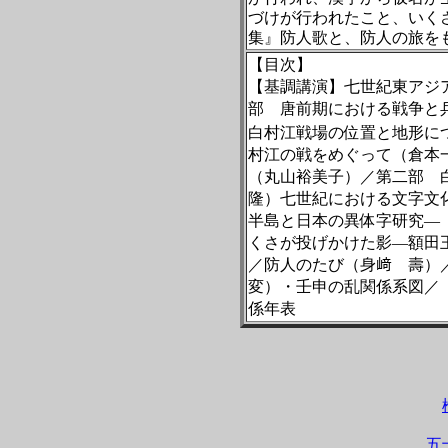
づけが行われたこと、いく
集』防人歌と、防人の旅を
【目次】
【基調講演】七世紀東アジ
部 唐前期における戦争と
白村江戦場の位置と地形に
村江の戦をめぐって（倉本
（丸山裕美子）／第二部 
隆）七世紀における文字文
半島と日本の異体字研究―
くさが投げかけた影―額田
／防人のたび（身﨑 壽）
変）・壬申の乱関係系図／
係年表
五