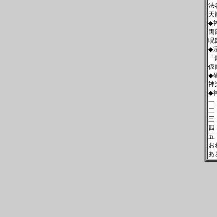
法
天
◆
両
呪
◆
「
仮
◆
神
◆
一
二
三
四
五
お
あ