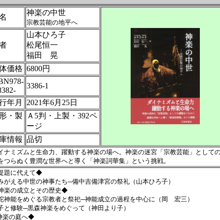
神楽の中世
名
宗教芸能の地平へ
山本ひろ子
者
松尾恒一
福田 晃
体価格
6800円
BN978-
3386-1
8382-
行年月
2021年6月25日
形・製
Ａ5判・上製・392ペ
ージ
庫情報
品切
イナミズムと生命力、躍動する神楽の場へ。神楽の迷宮「宗教芸能」として
をつらぬく豊潤な世界へと導く「神楽詞華集」という挑戦。
提題に代えて◆
みがえる中世の神事たち─備中吉備津宮の祭礼（山本ひろ子）
神楽の成立とその歴史◆
陀神能をめぐる宗教者と祭祀─神能成立の過程を中心に（岡 宏三）
子と修験─黒森神楽をめぐって（神田より子）
神楽の庭へ◆