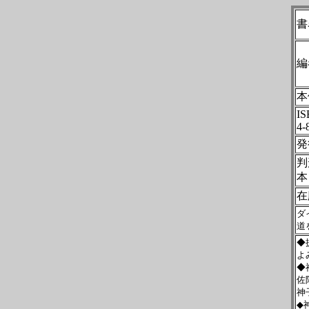
書
編
本
IS
4-
発
判
本
在
ダ
道
◆
よ
◆
佐
神
◆