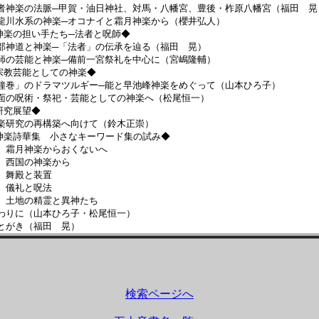
者神楽の法脈─甲賀・油日神社、対馬・八幡宮、豊後・柞原八幡宮（福田 晃
龍川水系の神楽─オコナイと霜月神楽から（櫻井弘人）
神楽の担い手たち─法者と呪師◆
部神道と神楽─「法者」の伝承を辿る（福田 晃）
師の芸能と神楽─備前一宮祭礼を中心に（宮嶋隆輔）
宗教芸能としての神楽◆
鐘巻」のドラマツルギー─能と早池峰神楽をめぐって（山本ひろ子）
面の呪術・祭祀・芸能としての神楽へ（松尾恒一）
研究展望◆
楽研究の再構築へ向けて（鈴木正崇）
神楽詩華集 小さなキーワード集の試み◆
 霜月神楽からおくないへ
 西国の神楽から
 舞殿と装置
 儀礼と呪法
 土地の精霊と異神たち
わりに（山本ひろ子・松尾恒一）
とがき（福田 晃）
検索ページへ