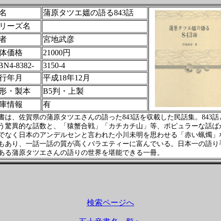
名
蒲原タツエ媼の語る843話
リーズ名
者
宮地武彦
体価格
21000円
BN4-8382-
3150-4
行年月
平成18年12月
形・製本
B5判・上製
庫情報
有
書は、佐賀県の蒲原タツエさんの語った
843
話を収載した民話集。
843
話
う驚異的な話数と、「猿蟹合戦」「カチカチ山」等、ポピュラーな話ば
でなく日本のアンデルセンと言われた小川未明を思わせる「赤い蝋燭」
もあり、一話一話の質が高くバラエティーに富んでいる。日本一の語り
ある蒲原タツエさんの語りの世界を堪能できる一冊。
検索ページへ