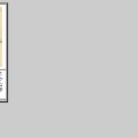
と
か
な
手