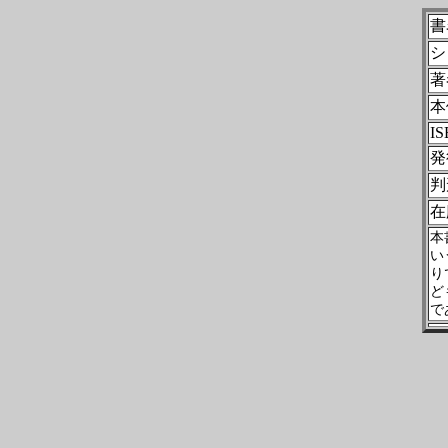
書
シ
著
本
IS
発
判
在
本
い
り
ど
で