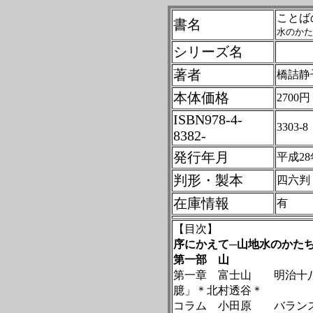
ことば
書名
水のかた
シリーズ名
著者
橋詰静
本体価格
2700円
ISBN978-4-
3303-
8382-
発行年月
平成28
判形・製本
四六判
在庫情報
有
【目次】
序にかえて─山地水のかたち
第一部 山
第一章 富士山 明治十八
臆」＊北村透谷＊
コラム 小田原 バラン