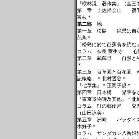
『槇林滉二著作集』（全三
第二章 土佐帰全山 宿毛
富枝＊
第二部 地
第一章 松島 絶景は自我
芭蕉＊
「松島に於て芭蕉翁を読む
コラム 奈良
室生寺 心
第二章 武蔵野 自然と生
＊
第三章 百草園と百花園 
記概略」＊北村透谷＊
『七草集』＊正岡子規＊
第四章 日本橋 界隈をか
『東京景物詩及其他』＊北
コラム 町の郵便局 交差
（山田詠美）
第五章 洲崎 パラダイス
木好子＊
コラム サンダカン八番