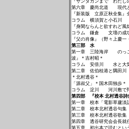
『サンダカンまで わたし
第六章 慶尚北道 現代
『新装版 立原正秋全集』
コラム 横須賀と小石川
『身閑ならんと欲すれど風
コラム 鎌倉 文壇の成功
『父の肖像』（野々上慶一
第三部 水
第一章 三陸海岸 のっこ
波』＊吉村昭＊
コラム 安倍川 水と大気
第二章 佐伯桂港と隅田川
＊北村透谷＊
「源叔父」＊国木田独歩＊
コラム 淀川 河川敷で
第四部 『校本
北村透谷詩
第一章 校本「電影草廬淡
第二章 校本北村透谷句集
第三章 校本北村透谷歌集
第四章 透谷研究会会長就
第五章 初出本で読むとい