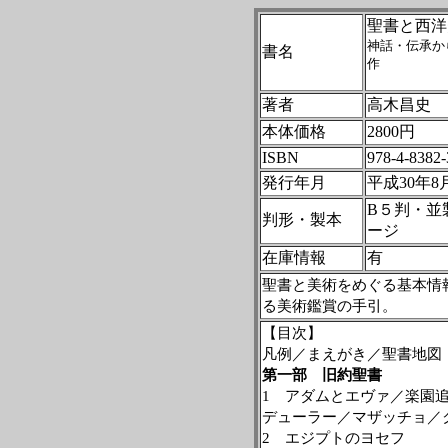
聖書と西洋
神話・伝承か
書名
作
著者
高木昌史
本体価格
2800円
ISBN
978-4-8382-
発行年月
平成30年8
B５判・並製
判形・製本
ージ
在庫情報
有
聖書と美術をめぐる基本情
る美術鑑賞の手引。
【目次
】
凡例／まえがき／聖書地図
第一部 旧約聖書
1
アダムとエヴァ／楽園
デューラー／マザッチョ／
2
エジプトのヨセフ