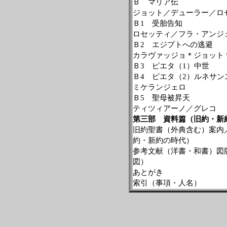
Ｂ マリア伝
ジョット／デューラー／ロ
Ｂ
1
受胎告知
ロセッティ／フラ・アンジ
Ｂ
2
エジプトへの逃避
カラヴァッジョ＊ジョット
Ｂ
3
ピエタ（
1
）中世
Ｂ
4
ピエタ（
2
）ルネサン
ミケランジェロ
Ｂ
5
聖母被昇天
ティツィアーノ／グレコ
第三部 資料篇（旧約・新
旧約聖書（外典含む）案内
約・新約の時代）
参考文献（洋書・和書）図
図）
あとがき
索引（事項・人名）