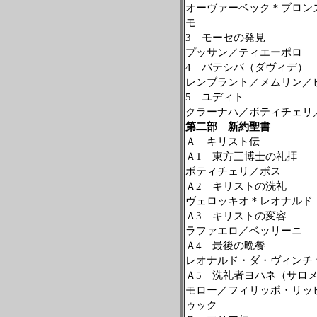
オーヴァーベック＊ブロン
モ
3
モーセの発見
プッサン／ティエーポロ
4
バテシバ（ダヴィデ）
レンブラント／メムリン／
5
ユディト
クラーナハ／ボティチェリ
第二部 新約聖書
Ａ キリスト伝
Ａ
1
東方三博士の礼拝
ボティチェリ／ボス
Ａ
2
キリストの洗礼
ヴェロッキオ＊レオナルド
Ａ
3
キリストの変容
ラファエロ／ベッリーニ
Ａ
4
最後の晩餐
レオナルド・ダ・ヴィンチ
Ａ
5
洗礼者ヨハネ（サロ
モロー／フィリッポ・リッ
ゥック