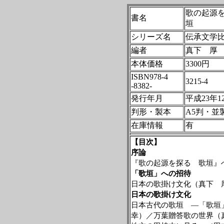
歌の起源
書名
垣
シリーズ名
伝承文学
編者
真下 厚
本体価格
3300円
ISBN978-4
3215-4
-8382-
発行年月
平成23年1
判形・製本
A5判・並
在庫情報
有
【目次】
序論
『歌の起源を探る 歌垣』
「歌垣」への招待
日本の歌掛け文化（真下 
日本の歌掛け文化
日本古代の歌垣 ―「歌垣
幸）／万葉贈答歌の世界（