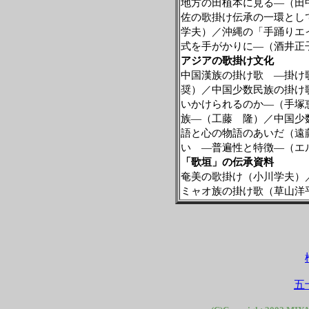
地方の田植本に見る―（田
佐の歌掛け伝承の一環とし
学夫）／沖縄の「手踊りエ
式を手がかりに―（酒井正
アジアの歌掛け文化
中国漢族の掛け歌 ―掛け
奨）／中国少数民族の掛け
いかけられるのか―（手塚
族―（工藤 隆）／中国少
語と心の物語のあいだ（遠
い ―普遍性と特徴―（エ
「歌垣」の伝承資料
奄美の歌掛け（小川学夫）
ミャオ族の掛け歌（草山洋
五