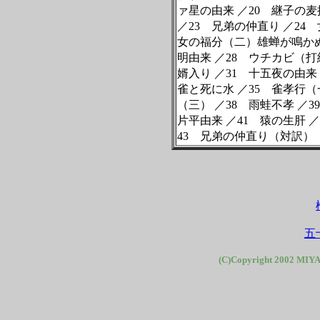
ァ星の由来
／
20
継子の麦
／
23
兄弟の仲直り
／
24
女
女の福分（二）雄蝉が鳴か
明由来
／
28
ウチカビ（打
婿入り
／
31
十五夜の由来
雀と死に水
／
35
雀孝行（
（三）
／
38
雨蛙不孝
／
39
片平由来
／
41
猿の生肝
／
43
兄弟の仲直り（対訳）
五
(C)Copyright 2002 MIYA