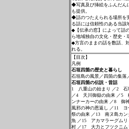
◆写真及び挿絵をふんだん
も提供。
◆話のつたえられる場所を
る話には信頼性のある当該
◆【伝承の窓】によって話
ら地域独自の文化・歴史・
◆方言のままの話を数話、
れる。
【目次】
凡例
石垣四箇の歴史と暮らし
石垣島の風景／四箇の集落
石垣四箇の伝説・昔話
1
八重山の始まり
／
2
石垣
／
4
天川御嶽の由来
／
5
稲
ンナーカーの由来
／
8
御神
風邪の神の恩返し
／
11
ヨー
祭の由来
／
13
南ヌ島カン
魚
／
15
アカマラーグムリ
村
／
17
大力とフツクニム