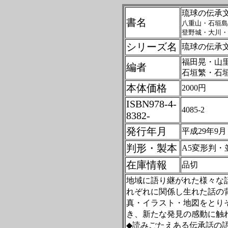
琉球の伝承
書名
八重山・石垣島
登野城・大川・
シリーズ名
琉球の伝承
福田晃・山
編者
石垣繁・石
本体価格
2000円
ISBN978-4-
4085-2
8382-
発行年月
平成29年9月
判形・製本
A5変形判・
在庫情報
品切
地域に語り継がれた様々な
れぞれに関係し生れた話の
真・イラスト・地図をとり
き、新たな発見の感動に触
◆読みごたえある伝承話の