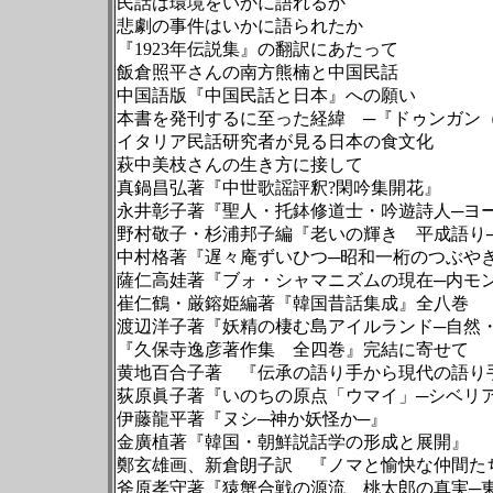
民話は環境をいかに語れるか
悲劇の事件はいかに語られたか
『1923年伝説集』の翻訳にあたって
飯倉照平さんの南方熊楠と中国民話
中国語版『中国民話と日本』への願い
本書を発刊するに至った経緯 ─『ドゥン
イタリア民話研究者が見る日本の食文化
萩中美枝さんの生き方に接して
真鍋昌弘著『中世歌謡評釈?閑吟集開花
永井彰子著『聖人・托鉢修道士・吟遊詩人─
野村敬子・杉浦邦子編『老いの輝き 平成
中村格著『遅々庵ずいひつ─昭和一桁のつ
薩仁高娃著『ブォ・シャマニズムの現在─内
崔仁鶴・厳鎔姫編著『韓国昔話集成』全
渡辺洋子著『妖精の棲む島アイルランド─
『久保寺逸彦著作集 全四巻』完結に寄
黄地百合子著 『伝承の語り手から現代の
荻原眞子著『いのちの原点「ウマイ」─シ
伊藤龍平著『ヌシ─神か妖怪か─』
金廣植著『韓国・朝鮮説話学の形成と展
鄭玄雄画、新倉朗子訳 『ノマと愉快な仲
斧原孝守著『猿蟹合戦の源流、桃太郎の真実