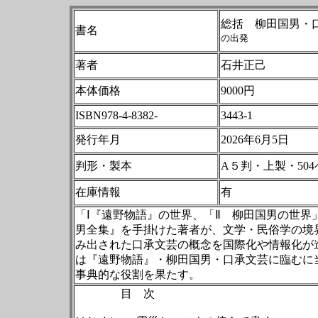
総括 柳田国男・
書名
の出発
著者
石井正己
本体価格
9000円
ISBN978-4-8382-
3443-1
発行年月
2026年6月5日
判形・製本
A５判・上製・50
在庫情報
有
「Ⅰ『遠野物語』の世界、「Ⅱ 柳田国男の世界
男全集』を手掛けた著者が、文学・民俗学の境
み出された口承文芸の概念を国際化や情報化が進
は『遠野物語』・柳田国男・口承文芸に臨むに
事典的な役割を果たす。
目 次