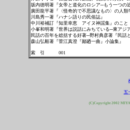
坂内徳明著『女帝と道化のロシア─もう一
廣田龍平著『〈怪奇的で不思議なもの〉の人
川島秀一著『ハナシ語りの民俗誌』
中川裕補訂『知里幸恵 アイヌ神謡集』
小峯和明著『世界は説話にみちている─東
民話の百年を総括する好著─野村典彦著『
森山弘毅著『菅江真澄『鄙廼一曲』小論
索 引 001
五
(C)Copyright 2002 MIYA