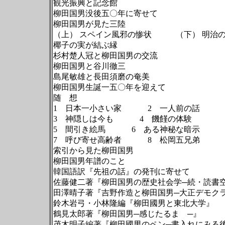
観光振興と記念館
柳田国男没後五〇年に寄せて
柳田国男が見た三陸
（上） スペイン風邪の惨状 （下） 
椰子の実が結ぶ縁
杉村楚人冠と柳田国男の交流
柳田国男と谷川徹三
島尾敏雄と長田須磨の奄美
柳田国男生誕一五〇年を迎えて
随 想
1 日本一小さい家 2 一人前の話
3 神隠しは今も 4 饑饉の体験
5 間引き絵馬 6 ある神秘な暗示
7 呼び寄せ高齢者 8 松岡五兄弟
索引から見た柳田国男
柳田国男年譜のこと
韓国語訳『先祖の話』の発刊に寄せて
佐藤健二著『柳田国男の歴史社会学─続・
田澤晴子著『吉野作造と柳田国男─大正デモ
鈴木岩弓・小林隆編『柳田國男と東北大
鶴見太郎著『柳田国男─感じたるまゝ─』
茂木明子編著『柳田國男のペン─書入れに