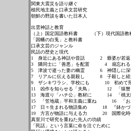
関東大震災を語り継ぐ
植民地主義と口承文芸研究
朝鮮の野談を書いた日本人
出雲神話と教育
（上）国定国語教科書 （下）現代国
「因幡の白兎」と教科書
口承文芸のジャンル
民話の歴史と現代
1 身近にある神話や昔話 2 爺婆が
3 隣同士に「善悪」を配置 4 扇忘
5 津波で逝った妻の幽霊 6 神隠し
7 リアルに伝える親殺し 8 子殺し
9 ザシキワラシ、学校にも 10 初
11 凶作を知らせる「夫鳥」 12 「
13 海渡り「ハチ公」教材に 14 「
15 「笠地蔵」平和主義に重ね 16 
17 日々生まれる物語集め 18 『鉢
19 方言が物語に与える力 20 国際
真室川で研究を重ねた先人の功績
「民話」という言葉に命を注ぐために