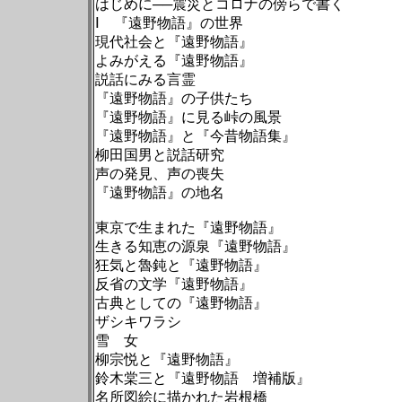
はじめに──震災とコロナの傍らで書く
Ⅰ 『遠野物語』の世界
現代社会と『遠野物語』
よみがえる『遠野物語』
説話にみる言霊
『遠野物語』の子供たち
『遠野物語』に見る峠の風景
『遠野物語』と『今昔物語集』
柳田国男と説話研究
声の発見、声の喪失
『遠野物語』の地名
東京で生まれた『遠野物語』
生きる知恵の源泉『遠野物語』
狂気と魯鈍と『遠野物語』
反省の文学『遠野物語』
古典としての『遠野物語』
ザシキワラシ
雪 女
柳宗悦と『遠野物語』
鈴木棠三と『遠野物語 増補版』
名所図絵に描かれた岩根橋