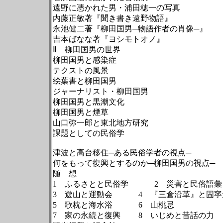
遠野に憑かれた男・浦田穂一の写真
内藤正敏著『聞き書き遠野物語』
永池健二著『柳田国男─物語作者の肖像─
吉本ばなな著『ヨシモトオノ』
Ⅱ 柳田国男の世界
柳田国男と感染症
テクストの風景
絵葉書と柳田国男
ジャーナリスト・柳田国男
柳田国男と黒潮文化
柳田国男と煙草
山口弥一郎と東北地方研究
課題としての民俗学
津波と高台移住─ある民俗学者の視点─
何をもって復興とするのか─柳田国男の視
随 想
1 ふるさとと民俗学 2 災害と民
3 遊山と運動会 4 『三倉沿革』
5 歌枕と海水浴 6 山桃忌
7 家の永続と復興 8 いじめと昔話