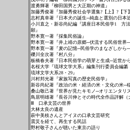
渡勇輝著『柳田国男と大正期の神道』
加藤秀俊著『加藤秀俊社会学選集?【上】
志村真幸著『日本犬の誕生─純血と選別の
小川直之・新谷尚紀編『講座日本民俗学1 方
願』
野本寛一著『採集民俗論』
野本寛一著『井上靖の原郷─伏流する民俗
野本寛一著『麦の記憶─民俗学のまなざし
礫川全次著『村八分』
板橋春夫著『日本民俗学の萌芽と生成─近
名桜大学『琉球文学大系』編集刊行委員会編纂
琉球文学大系28・29』
川村邦光著『家族写真の歴史民俗学』
新谷尚紀著『政治の米・経済の米・文化の
桑山敬己著『世界が見たキモノ─オリエンタ
鳥居明雄著『長谷川伸とその時代全作品評
Ⅲ 口承文芸の世界
大林太良の遺産
萩中美枝さんとアイヌの口承文芸研究
震災を経て、再生する民話
野村敬子さんが聴いた東京の語り