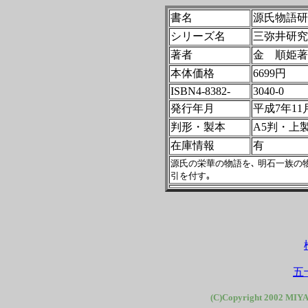
書名
源氏物語研
シリーズ名
三弥井研究
著者
金 順姫著
本体価格
6699円
ISBN4-8382-
3040-0
発行年月
平成7年11
判形・製本
A5判・上
在庫情報
有
源氏の栄華の物語を､ 明石一族の物
引を付す｡
五
(C)Copyright 2002 MIYA