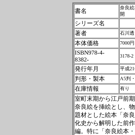
奈良絵
書名
開
シリーズ名
著者
石川透
本体価格
7000円
ISBN978-4-
3178-2
8382-
発行年月
平成2
判形・製本
A5判
在庫情報
有り
室町末期から江戸前期
奈良絵を挿絵とし、物
題材とした絵本「奈良
化史から解明した前作
編。特に「奈良絵本・