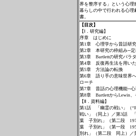
界を整序する」という心理
暮らしの中で行われる心理
書。
【目次】
【Ⅰ．研究編】
序章 はじめに
第
1
章 心理学から昔話研
第
2
章 本研究の枠組み─定
第
3
章
Bartlett
の研究パラ
第
4
章 反復再生法を用い
第
5
章 方法論の転換
第
6
章 語り手の意味世界
ローチ
第
7
章 昔話の心理機能─心
第
8
章
Bartlett
から
Lewin
、
【Ⅱ．資料編】
第
1
話 「幽霊の戦い」（“
戦い」（同上）／第
3
話 
葉 子別れ」（第二段
19
葉 子別れ」（第一段
19
別れ」（第二段 同上）／