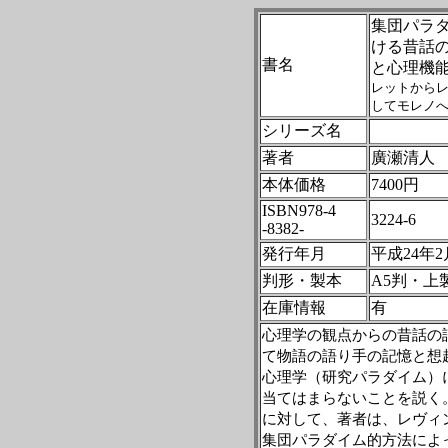
集団パラ
ける昔話
書名
と心理機
レットから
してモレノへ
シリーズ名
著者
廣瀬清
本体価格
7400円
ISBN978-4
3224-6
-8382-
発行年月
平成24年2
判形・製本
A5判・上
在庫情報
有
心理学の観点からの昔話の
て物語の語り手の記憶と想
心理学（研究パラダイム）
当てはまらないことを説く
に対して、著者は、レヴィ
集団パラダイム的方法によ