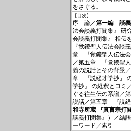
をさぐる。
【目次】
序 論／
第一編 談義
法会談義打聞集』
研
会談義打聞集』
相伝
『覚鑁聖人伝法会談義
章 『覚鑁聖人伝法会
／第五章 『覚鑁聖人
義の説話とその背景／
章 『説経才学抄』
学抄』
の経釈とヨミ
ぐる往生伝の系譜／第
説話／第五章 『説経
和寺所蔵
『真言宗打
談義打聞集』）／結語
ーワード／索引