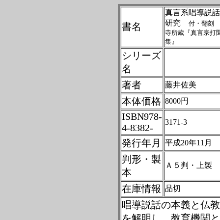
真言系唱導説話
研究
付・翻刻
書名
寺所蔵『真言宗打
集』
シリーズ
名
著者
藤井佐美
本体価格
8000円
ISBN978-
3171-3
4-8382-
発行年月
平成20年11月
判形・製
Ａ５判・上製
本
在庫情報
品切
唱導説話の本義と仏教
を解明し、教育機関と