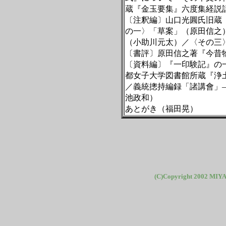
蔵『金玉要集』六度集経説
〔注釈編〕山口光圓氏旧蔵
の一〉「草案」（原田信之
（小助川元太）／〈その三
〔書評〕原田信之著『今昔
〔資料編〕『一印験記』の
都女子大学図書館所蔵『浄
／義統摠持編録「諸講會」
池政和）
あとがき（福田晃）
(C)Copyright 2002 MIYA