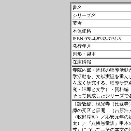
書名
シリーズ名
著者
本体価格
ISBN 978-4-8382-
3151-5
発行年月
判形・製本
在庫情報
寺院内部・周縁の唱導活動
学活動を、文献実証を重ん
を広く研究する、唱導研究
究・唱導と文学）・資料編
そって集成したシリーズで
〔論攷編〕現光寺（比蘇寺
譚の受容と展開―（吉原浩
（牧野淳司）／応安元年の
太）／『八幡愚童訓』甲本
式』について―その本文の