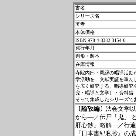
書名
シリーズ名
著者
本体価格
ISBN 978-4-8382-
3154-6
発行年月
判形・製本
在庫情報
寺院内部・周縁の唱導活動
学活動を、文献実証を重ん
を広く研究する、唱導研究
究・唱導と文学）・資料編
そって集成したシリーズで
〔論攷編〕
法会文学以
から―／伝尸「鬼」 
肝心鈔』略解―／行遍
『日本書紀私抄』の成