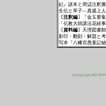
紀』諸本と周辺注釈書
生伝と草子―真盛上人
〔注釈編〕
『金玉要集
「伝教大師講法花経事
〔資料編〕
天理図書館
影印・翻刻・解題と考
写本『八幡宮愚童記秘
(C)Copyright 2002 MIYA