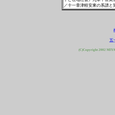
／十一章津軽安東の系譜と
五
(C)Copyright 2002 MIYA