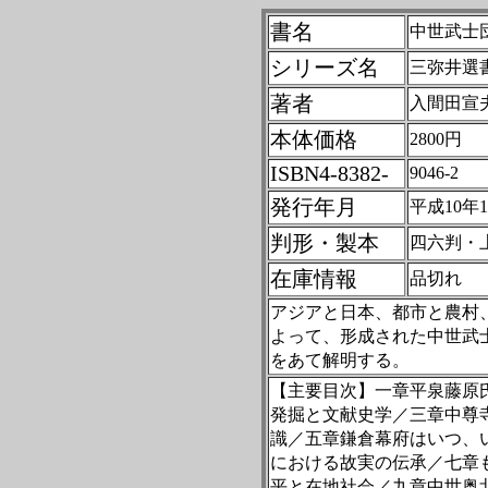
書名
中世武士
シリーズ名
三弥井選
著者
入間田宣
本体価格
2800円
ISBN4-8382-
9046-2
発行年月
平成10年1
判形・製本
四六判・
在庫情報
品切れ
アジアと日本、都市と農村
よって、形成された中世武
をあて解明する。
【主要目次】一章平泉藤原
発掘と文献史学／三章中尊
識／五章鎌倉幕府はいつ、
における故実の伝承／七章
平と在地社会／九章中世奥