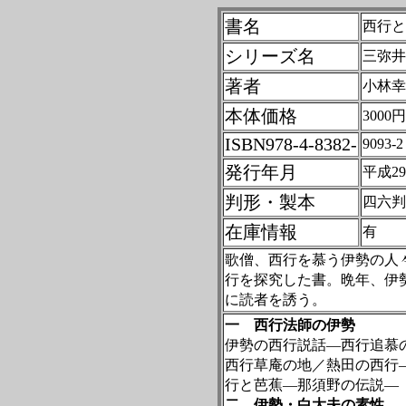
書名
西行と
シリーズ名
三弥井
著者
小林幸
本体価格
3000円
ISBN978-4-8382-
9093-2
発行年月
平成2
判形・製本
四六判
在庫情報
有
歌僧、西行を慕う伊勢の人
行を探究した書。
晩年、伊
に読者を誘う。
一 西行法師の伊勢
伊勢の西行説話―西行追慕
西行草庵の地／熱田の西行
行と芭蕉―那須野の伝説―
二 伊勢・白大夫の素性