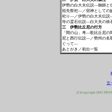
伊勢の白大夫伝説―御師と
祖先祭祀―／宿神としての
祀り―／伊勢の白大夫伝説
寺の霊石伝説―白大夫の袂
三 伊勢比丘尼の行方
「間の山」考―歌比丘尼の
尼と西行伝説―／勢州の名
ぐって―
あとがき／初出一覧
五
(C)Copyright 2002 MIYA