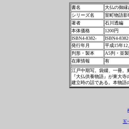
書名
大仏の御縁
シリーズ名
室町物語影
著者
石川透編
本体価格
1200円
ISBN4-8382-
ISBN4-8382
発行年月
平成15年12
判形・製本
A5判・並製
在庫情報
有
江戸中期写。袋綴、一冊。
『大仏供養物語』が東大寺
建立時の話である。本物語
五