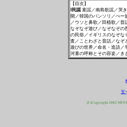
【目次】
Ⅰ民謡
童謡／南島歌謡／哭き
開／韓国のパンソリ／ぺー
／ウソと鼻歌／田植歌／昔
なぞなぞ遊び／なぞなぞの
の民俗／イギリスのなぞな
査／ことわざと昔話／なぞ
遊びの世界／命名・造語／
河童の呼称とその容姿／き
五
(C)Copyright 2002 MIYA