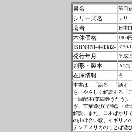
書名
第四巻
シリーズ名
シリ
著者
日本
本体価格
1900
ISBN978-4-8382-
3159-1
発行年月
平成1
判形・製本
Ａ5判
在庫情報
有
本書は、「語る」「話す
を、やさしく解説する「
一回配本
(
第四巻うたう
)
。
ざ、言葉遊び
(
早物語・命
解説。また、日本ばかり
の掛け合い歌、イギリス
テンアメリカのことば遊