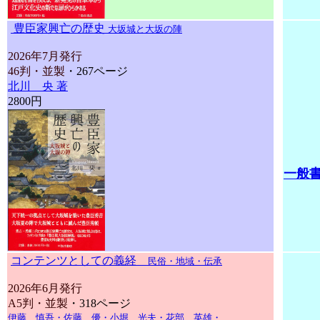
豊臣家興亡の歴史
大坂城と大坂の陣
2026年7月発行
46判・並製
・267ページ
北川 央 著
2800円
一般
コンテンツとしての義経
民俗・地域・伝承
2026年6月発行
A5判・並製
・318ページ
伊藤 慎吾・佐藤 優・小堀 光夫・花部 英雄・