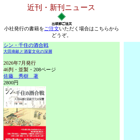
近刊・新刊ニュース
小社発行の書籍を
ご注文
いただく場合はこちらから
どうぞ。
シン・千住の酒合戦
大田南畝と酒宴文化の深層
2026年7月発行
46判・並製
・208ページ
佐藤 秀樹 著
2800円