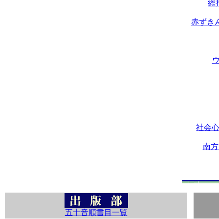
総
赤ずき
社会
南方
五十音順書目一覧