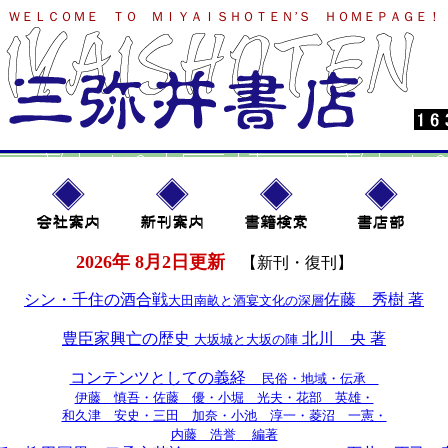
ＷＥＬＣＯＭＥ ＴＯ ＭＩＹＡＩＳＨＯＴＥＮ’Ｓ ＨＯＭＥＰＡＧＥ！
2026年 8月2日更新
【新刊・復刊】
シン・千住の酒合戦
佐藤 秀樹 著
大田南畝と酒宴文化の深層
豊臣家興亡の歴史
北川 央 著
大坂城と大坂の陣
コンテンツとしての義経
民俗・地域・伝承
伊藤 慎吾・佐藤 優・小堀 光夫・花部 英雄・
和久津 安史・三田 加奈・小池 淳一・菱沼 一憲・
内藤 浩誉
編著