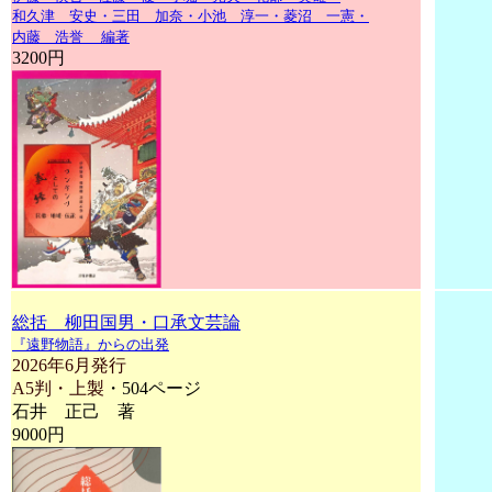
和久津 安史・三田 加奈・小池 淳一・菱沼 一憲・
内藤 浩誉
編著
3200円
総括 柳田国男・口承文芸論
『遠野物語』からの出発
2026年6月発行
A5判・上製
・504ページ
石井 正己 著
9000円