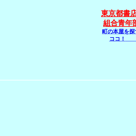
東京都書
組合青年
町の本屋を探
ココ！