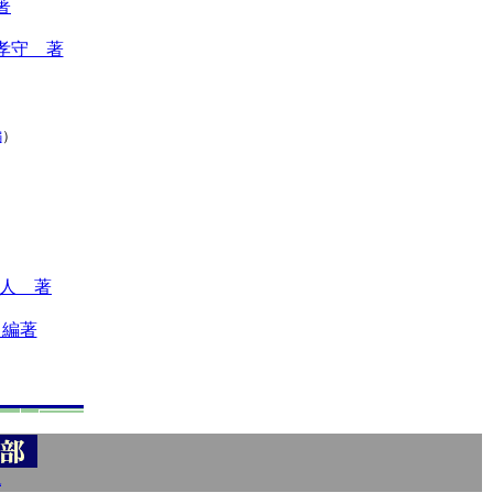
著
孝守 著
編
）
人 著
 編著
通