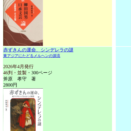
赤ずきんの運命、シンデレラの謎
東アジアにたどるメルヘンの源流
2026年4月発行
46判・並製
・300ページ
斧原 孝守 著
2800円