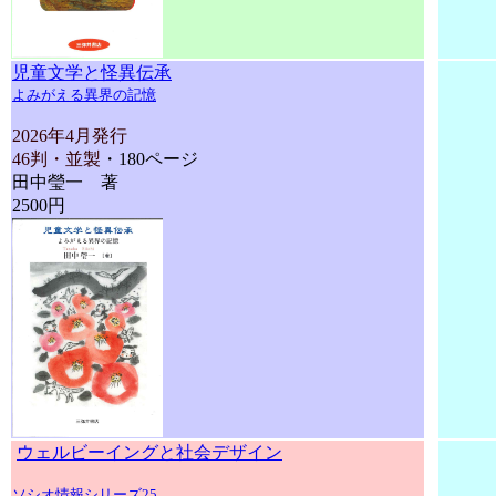
児童文学と怪異伝承
よみがえる異界の記憶
2026年4月発行
46判・並製
・180ページ
田中瑩一 著
2500円
ウェルビーイングと社会デザイン
ソシオ情報シリーズ25