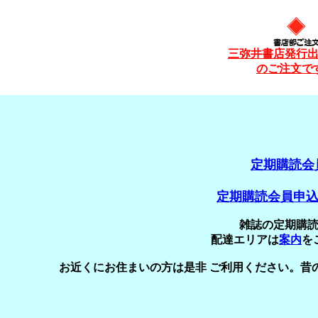
三弥井書店発行
のご注文で
定期購読会
定期購読会員申
雑誌の定期購
配達エリアは
案内
を
お近くにお住まいの方は是非 ご利用ください。